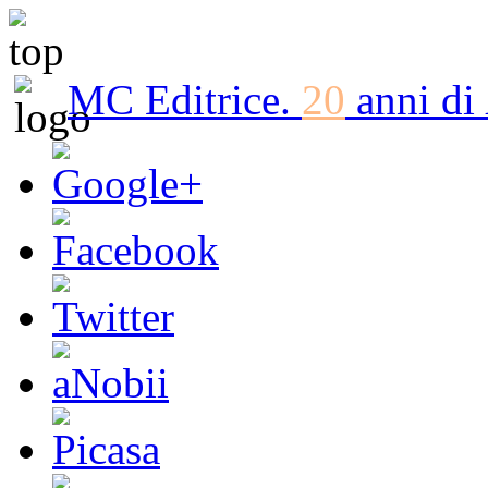
MC Editrice.
20
anni di